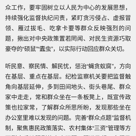
众工作，要牢固树立以人民为中心的发展思想，
持续强化监督执纪问责，紧盯贪污侵占、虚报冒
领、雁过拔毛、吃拿卡要等群众反映强烈的问
题，揪出对中央政策置若罔闻、对民生资源巧取
豪夺的“硕鼠”“蠹虫”，以实际行动回应群众关切。
听民意、察民情、解民忧，惩治“蝇贪蚁腐”，方向
在基层、重点在基层。纪检监察机关要把监督触
角向基层延伸，多到田间地头、街头巷尾、群众
家中走走，常和群众坐在一条板凳上，既宣传政
策也拉家常，了解群众所思所盼，发现那些坐在
办公室里难以发现的问题。完善“群众点题”监督机
制，聚焦惠民政策落实、农村集体“三资”管理等方