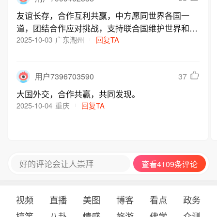
友谊长存，合作互利共赢，中方愿同世界各国一
道，团结合作应对挑战，支持联合国维护世界和平
和国际公平正义，推动构建人类命运共同体。
2025-10-03
广东潮州
回复TA
37
用户7396703590
大国外交，合作共赢，共同发现。
2025-10-04
重庆
回复TA
好的评论会让人崇拜
查看4109条评论
视频
直播
美图
博客
看点
政务
搞笑
八卦
情感
旅游
佛学
众测