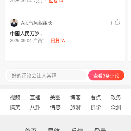
枪，但我们拥有打最后一枪，结束一切战争的实力
2025-09-04
北京
回复TA
和决心！世界新秩序即将到来，世界文明的发展进
步不可阻挡！
1
A股气氛组组长
中国人民万岁，
2025-09-04
广西*
回复TA
好的评论会让人崇拜
查看3条评论
视频
直播
美图
博客
看点
政务
搞笑
八卦
情感
旅游
佛学
众测
首页
导航
反馈
登录