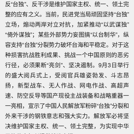
反“台独”、反干涉是维护国家主权、统一、领土完
整的应有之义。当前，民进党当局顽固坚持“台独”
立场，煽动两岸对立对抗，加紧推动“以武谋独”
“倚外谋独”；某些外部势力妄图搞“以台制华”，纵
容支持“台独”分裂势力破坏台海和平稳定。对于这
种损害抗战胜利成果、挑战一个中国原则的恶劣
行径，必须果断“亮剑”、坚决遏制。9月3日举行
的盛大阅兵式上，受阅官兵雄姿勃发、斗志昂
扬，新型战车、无人作战、网电作战、高超声
速、防空反导等国产现役主战装备和战略重器一
一亮相，宣示了中国人民解放军粉碎“台独”分裂和
外来干涉的钢铁意志和强大实力。解放军必将坚
决维护国家主权、统一、领土完整，为实现中华