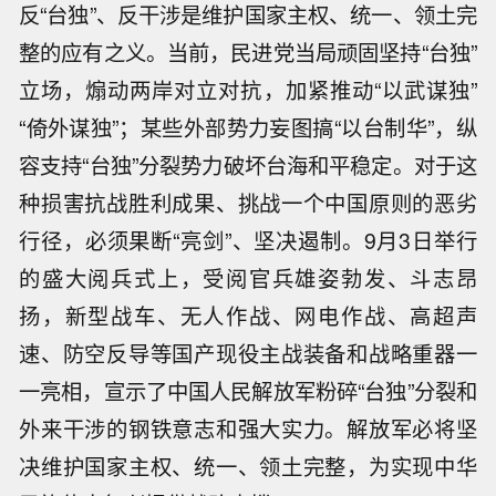
反“台独”、反干涉是维护国家主权、统一、领土完
整的应有之义。当前，民进党当局顽固坚持“台独”
立场，煽动两岸对立对抗，加紧推动“以武谋独”
“倚外谋独”；某些外部势力妄图搞“以台制华”，纵
容支持“台独”分裂势力破坏台海和平稳定。对于这
种损害抗战胜利成果、挑战一个中国原则的恶劣
行径，必须果断“亮剑”、坚决遏制。9月3日举行
的盛大阅兵式上，受阅官兵雄姿勃发、斗志昂
扬，新型战车、无人作战、网电作战、高超声
速、防空反导等国产现役主战装备和战略重器一
一亮相，宣示了中国人民解放军粉碎“台独”分裂和
外来干涉的钢铁意志和强大实力。解放军必将坚
决维护国家主权、统一、领土完整，为实现中华