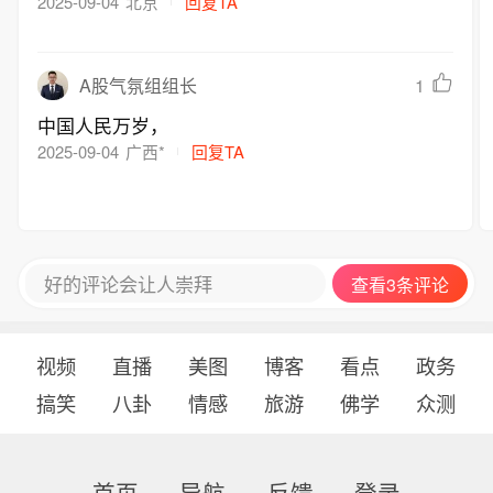
枪，但我们拥有打最后一枪，结束一切战争的实力
2025-09-04
北京
回复TA
和决心！世界新秩序即将到来，世界文明的发展进
步不可阻挡！
1
A股气氛组组长
中国人民万岁，
2025-09-04
广西*
回复TA
好的评论会让人崇拜
查看3条评论
视频
直播
美图
博客
看点
政务
搞笑
八卦
情感
旅游
佛学
众测
首页
导航
反馈
登录