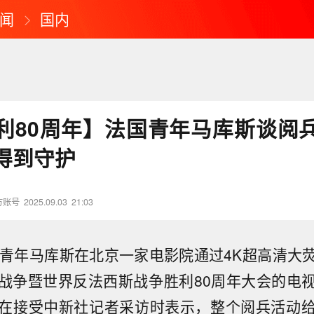
闻
国内
利80周年】法国青年马库斯谈阅
得到守护
方账号
2025.09.03
21:03
国青年马库斯在北京一家电影院通过4K超高清大
战争暨世界反法西斯战争胜利80周年大会的电
在接受中新社记者采访时表示，整个阅兵活动