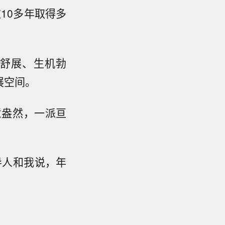
10多年取得多
舒展、生机勃
展空间。
意盎然，一派亘
导人和我说，年