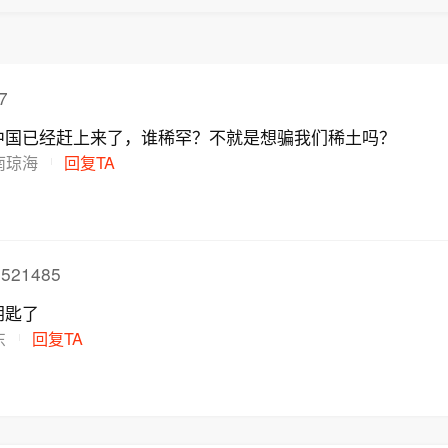
7
中国已经赶上来了，谁稀罕？不就是想骗我们稀土吗？
南琼海
回复TA
521485
钥匙了
东
回复TA