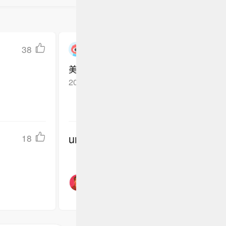
38
暗石吐绿
美国得了稀土，中国得了芯片，都赢麻了
2025-07-03
广西
回复TA
undefined
18