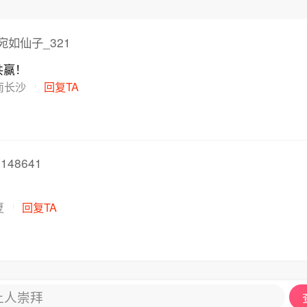
宛如仙子_321
共赢！
南长沙
回复TA
148641
夏
回复TA
让人崇拜