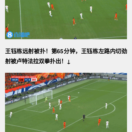
王钰栋远射被扑！第65分钟，王钰栋左路内切劲
射被卢特法拉双拳扑出！↓