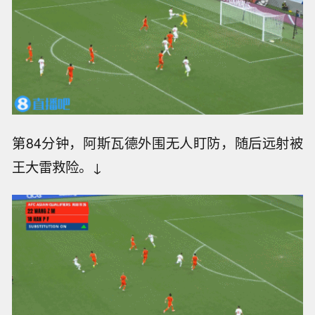
第80分钟，马丹内切挑传，王大雷奋不顾身飞扑
化解。↓
第84分钟，阿斯瓦德外围无人盯防，随后远射被
王大雷救险。↓