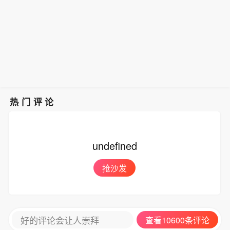
死皮赖脸！71岁伊万装傻充愣不
足球
辞职 坐等足协赔400万
接轨
热门评论