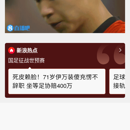
王钰栋主罚命中！国足1-0巴林！
新浪热点
国足征战世预赛