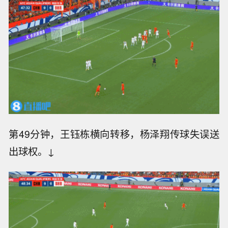
第48分钟，黄政宇右路传中，王钰栋抢点头球被
门将卢特法拉没收。↓