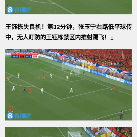
王钰栋失良机！第32分钟，张玉宁右路低平球传
中，无人盯防的王钰栋禁区内推射踢飞！↓