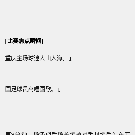
[比赛焦点瞬间]
重庆主场球迷人山人海。↓
国足球员高唱国歌。↓
第8分钟，杨泽翔后场长传被对手封堵后站在原