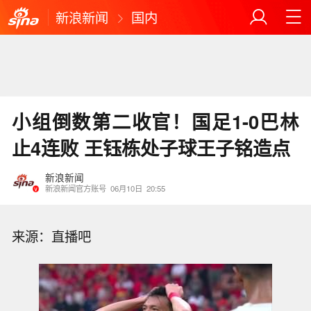
新浪新闻
国内
小组倒数第二收官！国足1-0巴林
止4连败 王钰栋处子球王子铭造点
新浪新闻
新浪新闻官方账号
06月10日
20:55
来源：直播吧