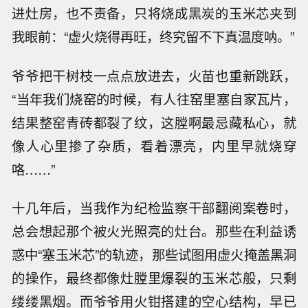
进灶房，也不责备，只将烧成黑炭的玉米芯夹到
我眼前：“虚火烧得再旺，终究留不下真温度呐。”
爷爷把干树枝一点点放进去，火苗也重新跳跃，
“当年我们烧窑的时候，有人往窑里塞自家瓦片，
结果整窑青砖都裂了纹，这膛啊最忌藏私心，就
像人心里掺了杂质，看着漂亮，内里早就烧穿
咯……”
十几年后，当我作为纪检监察干部翻阅案卷时，
总会想起那个被火光照亮的灶台。那些在利益诱
惑中“塞玉米芯”的轨迹，那些试图用虚火掩盖黑洞
的操作，最终都像灶膛里爆裂的玉米芯般，只剩
缕缕黑烟。而爷爷用火钳搭建的空心结构，早已