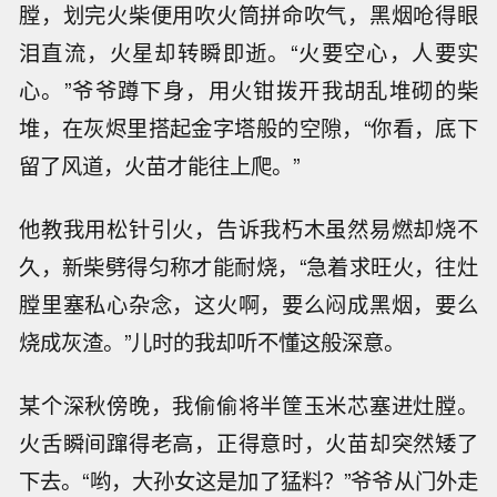
膛，划完火柴便用吹火筒拼命吹气，黑烟呛得眼
泪直流，火星却转瞬即逝。“火要空心，人要实
心。”爷爷蹲下身，用火钳拨开我胡乱堆砌的柴
堆，在灰烬里搭起金字塔般的空隙，“你看，底下
留了风道，火苗才能往上爬。”
他教我用松针引火，告诉我朽木虽然易燃却烧不
久，新柴劈得匀称才能耐烧，“急着求旺火，往灶
膛里塞私心杂念，这火啊，要么闷成黑烟，要么
烧成灰渣。”儿时的我却听不懂这般深意。
某个深秋傍晚，我偷偷将半筐玉米芯塞进灶膛。
火舌瞬间蹿得老高，正得意时，火苗却突然矮了
下去。“哟，大孙女这是加了猛料？”爷爷从门外走