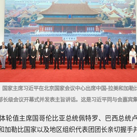
午，国家主席习近平在北京国家会议中心出席中国-拉美和加勒
部长级会议开幕式并发表主旨讲话。这是习近平同与会嘉宾
体轮值主席国哥伦比亚总统佩特罗、巴西总统
和加勒比国家以及地区组织代表团团长亲切握手