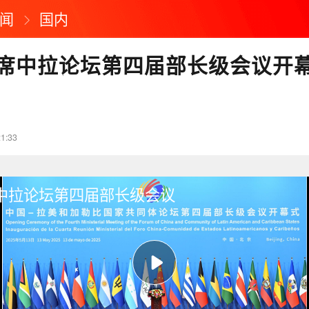
闻
国内
席中拉论坛第四届部长级会议开
21:33
中拉论坛第四届部长级会议