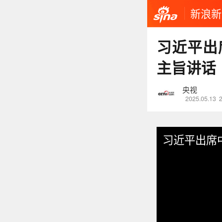
新浪新
习近平出
主旨讲话
央视
2025.05.13
习近平出席