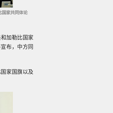
比国家共同体论
美和加勒比国家
平宣布，中方同
。
比国家国旗以及