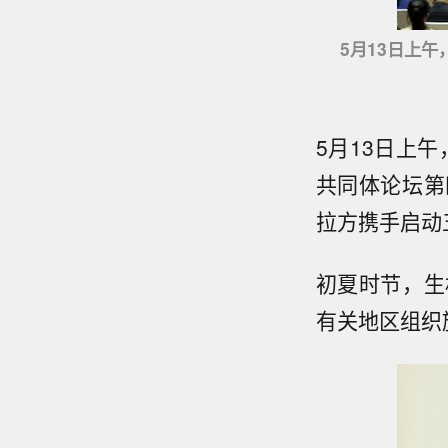
5月13日上
5月13日上
共同体论坛第
拉方携手启动
初夏时节，生
有关地区组织