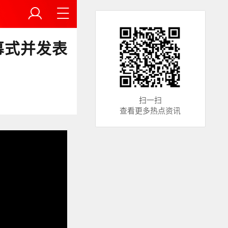
幕式并发表
扫一扫
查看更多热点资讯