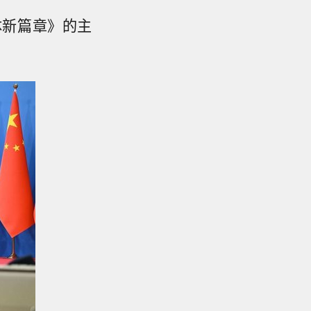
体新篇章》的主