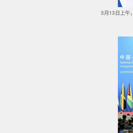
5月13日上