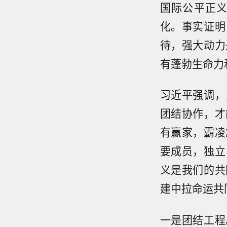
国际公平正
化。事实证明
待，强大动力
有蓬勃生命力
习近平强调，
团结协作，才
有赢家，霸凌
要成员，独立
义是我们的共
建中拉命运共
一是团结工程