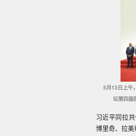
5月13日上
坛第四届
习近平同拉共
博里奇、拉美