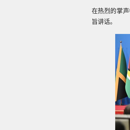
在热烈的掌声
旨讲话。