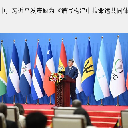
中，习近平发表题为《谱写构建中拉命运共同