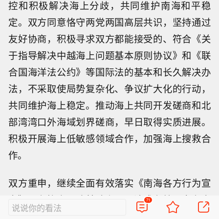
控和积极解决海上分歧，共同维护南海和平稳
定。双方同意恪守两党两国高层共识，坚持通过
友好协商，积极寻求双方都能接受的、符合《关
于指导解决中越海上问题基本原则协议》和《联
合国海洋法公约》等国际法的基本和长久解决办
法，不采取使局势复杂化、争议扩大化的行动，
共同维护海上稳定。推动海上共同开发磋商和北
部湾湾口外海域划界磋商，早日取得实质进展。
积极开展海上低敏感领域合作，加强海上搜救合
作。
双方重申，继续全面有效落实《南海各方行为宣
言》，在协商一致基础上早日达成有效、富有实
71
说说你的看法
质内容、符合包括《联合国海洋法公约》在内国