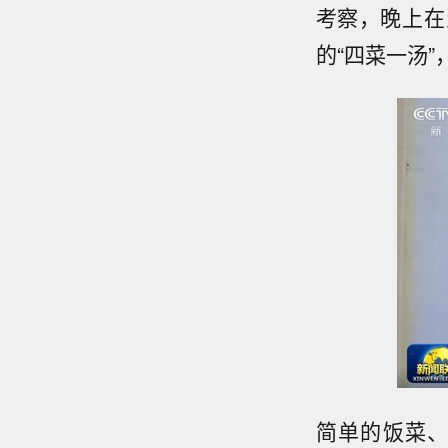
考察，晚上在
的“四菜一汤”
简单的饭菜