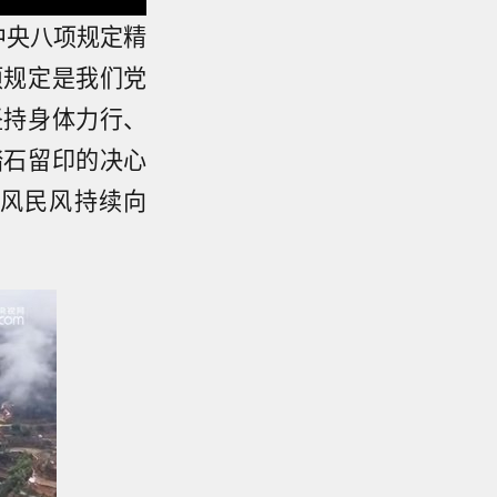
中央八项规定精
项规定是我们党
坚持身体力行、
踏石留印的决心
风民风持续向