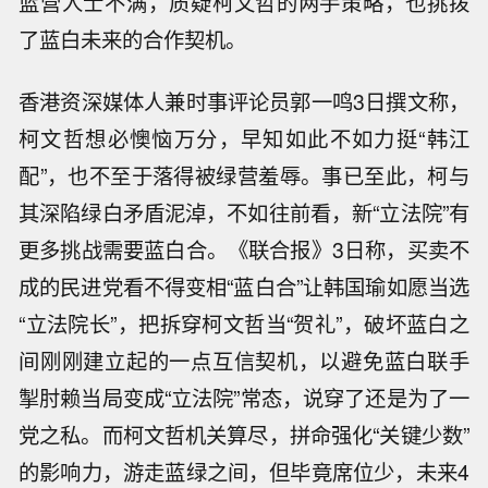
蓝营人士不满，质疑柯文哲的两手策略，也挑拨
了蓝白未来的合作契机。
香港资深媒体人兼时事评论员郭一鸣3日撰文称，
柯文哲想必懊恼万分，早知如此不如力挺“韩江
配”，也不至于落得被绿营羞辱。事已至此，柯与
其深陷绿白矛盾泥淖，不如往前看，新“立法院”有
更多挑战需要蓝白合。《联合报》3日称，买卖不
成的民进党看不得变相“蓝白合”让韩国瑜如愿当选
“立法院长”，把拆穿柯文哲当“贺礼”，破坏蓝白之
间刚刚建立起的一点互信契机，以避免蓝白联手
掣肘赖当局变成“立法院”常态，说穿了还是为了一
党之私。而柯文哲机关算尽，拼命强化“关键少数”
的影响力，游走蓝绿之间，但毕竟席位少，未来4