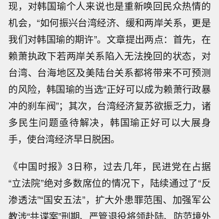
现，对韩国瑜个人来说也是重新唤回民众热情的
机会，“如何振兴台湾经济、缓和两岸关系，更是
我们对韩国瑜的期许”。文章提出两点：首先，在
赖萧执政下若两岸关系陷入无法挽回的状态，对
台湾、台海地区及美陆台关系都将带来不可预测
的风险，韩国瑜的当选“正好可以成为赖萧行政暴
冲的刹车阀”；其次，台湾经济复苏欲振乏力，诸
多民生问题亟待解决，韩国瑜正好可以大展身
手，使台湾经济早日脱困。
《中国时报》3日称，过去几年，民进党在占据
“立法院”绝对多数席位的情况下，陆续通过了“反
渗透法”“国安五法”，扩大外患罪范围、加强军公
教涉“共谍案”刑期、严管退役将领赴陆、防范境外