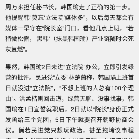
周万来担任秘书长，韩国瑜走了正确的第一步。
他提醒韩“莫忘‘立法院’媒体多”，以后每天都会有
媒体一早守在“院长室”门口，看他几点上班，“若
稍微松懈，‘黑韩’（抹黑韩国瑜）产业链随时会死
灰复燃”。
果然，韩国瑜2日未进“立法院”办公，立即引发绿
营的批评。民进党“立委”林楚茵称，韩国瑜上班首
日就没进“立法院”，“不想上班的人总有100个理
由”。洪孟楷则回击道，绿营无聊、没事找事，韩
国瑜在1日宣誓就职后，2日就以“院长”身份正式
发函给三个党团，5日下午就要召开朝野协商会
议。倘若民进党只想玩政治，甚至拖垮议事程