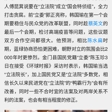
人傅昆萁说要在“立法院”成立“国会特侦组”，全力
打击贪腐。前“立委”郭正亮称，韩国瑜在第一个会
期要稳住与民众党的改革联盟，同时趁
蔡英文
的
最后一个会期，检讨高端疫苗等问题，这些议题
双方合作空间都很大。他预测，相比
陈水扁
时
期，蓝绿协商恐怕更困难，朝野对立的氛围会比2
000年时更惨烈。金门县国民党籍“立委”陈玉珍3
日在接受《环球时报》采访时表示，韩国瑜当选
“立法院长”，加上国民党又是“立法院”多数党，相
信长久以来民进党在“立法院”的“鸭霸行为”会有所
改善，同时一些不合时宜的法案及对两岸关系不
利的法案，也会有相当程度的修正。