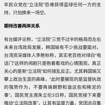
年民众党在“立法院”恐难获得蓝绿任何一方的支
持，只怕换来一场空。
期待改善两岸关系
有台媒评论称，“立法院”三党不过半的格局恐左右
未来台湾政局发展，韩国瑜有不少挑战要面对。
台湾资深媒体人李艳秋称，其实老百姓对绿白“电
话门”这样的闹剧只是抱着看戏的心情围观，真正
关心的是新“立法院”如何拨乱反正。尤其韩国瑜又
攀上政治生涯的高峰，“此时要展现的是监督执政
的强势作为，不要再搞朝野和谐这些和稀泥的
事”。国民党主席朱立伦3日称，国民党接下来要
推动“立法院改革”，让其有监督力量，党团总召集