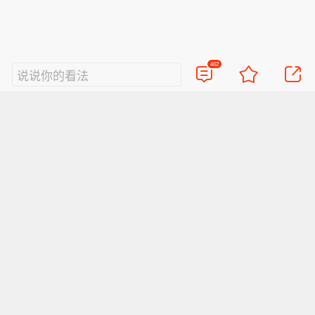
462
说说你的看法
视频
直播
美图
博客
看点
政务
搞笑
八卦
情感
旅游
佛学
众测