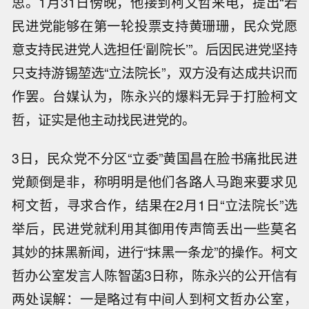
思。1月31日傍晚，他接到柯文哲来电，提出“若
民进党能够在第一轮投票支持黄珊珊，民众党愿
意支持民进党人选担任‘副院长’”。后因民进党坚持
只支持游锡堃选“立法院长”，双方没有达成共识而
作罢。台媒认为，陈永兴的爆料无异于打脸柯文
哲，证实是他主动找民进党的。
3日，民众党不分区“立委”黄国昌在脸书痛批民进
党颠倒是非，称明明是他们各路人马跑来要求见
柯文哲，寻求合作，结果在2月1日“立法院长”选
举后，民进党就利用其御用传声筒丢出一些莫名
其妙的抹黑新闻，进行“抹黑一条龙”的操作。柯文
哲办公室发言人陈智菡3日称，陈永兴的公开信有
两处误解：一是略过有中间人到柯文哲办公室，