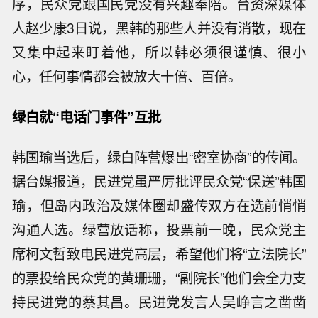
序，民众党跟国民党没有兴趣奉陪。台资深媒体
人赵少康3日说，黑韩的那些人并没有消散，现在
又集中起来盯着他，所以韩必须很谨慎、很小
心，任何事情都会被放大十倍、百倍。
绿白就“电话门事件”互批
韩国瑜当选后，绿白阵营爆出“密室协商”的传闻。
据台媒报道，民进党虽严厉批评民众党“保送”韩国
瑜，但岛内政治及媒体圈却盛传双方在选前悄悄
沟通人选。绿营放话称，投票前一晚，民众党主
席柯文哲致电民进党高层，希望他们将“立法院长”
的票投给民众党的黄珊珊，“副院长”他们会全力支
持民进党的蔡其昌。民进党发言人吴峥言之凿凿