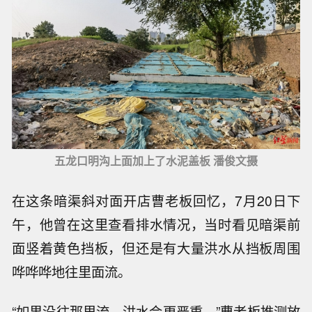
五龙口明沟上面加上了水泥盖板 潘俊文摄
在这条暗渠斜对面开店曹老板回忆，7月20日下
午，他曾在这里查看排水情况，当时看见暗渠前
面竖着黄色挡板，但还是有大量洪水从挡板周围
哗哗哗地往里面流。
“如果没往那里流，洪水会更严重。”曹老板推测放