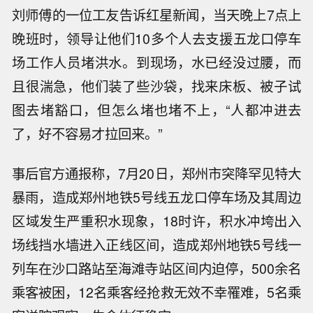
刘师傅的一位工友告诉红星新闻，当天晚上7点上
晚班时，领导让他们10多个人去支援五龙口停车
场工作人员堵洪水。到现场，水已经没过腰，而
且很湍急，他们装了些沙袋，找来床板、被子试
图去堵豁口，但怎么堵也堵不上，“人都冲进去
了，好不容易才拉回来。”
事后官方通报称，7月20日，郑州市突降罕见特大
暴雨，造成郑州地铁5号线五龙口停车场及其周边
区域发生严重积水现象，18时许，积水冲垮出入
场线挡水墙进入正线区间，造成郑州地铁5号线一
列车在沙口路站至海滩寺站区间内迫停，500余名
乘客被困，12名乘客经抢救无效不幸罹难，5名乘