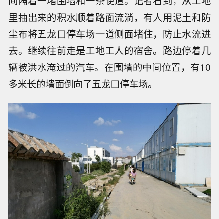
间隔着一堵围墙和一条便道。记者看到，从工地
里抽出来的积水顺着路面流淌，有人用泥土和防
尘布将五龙口停车场一道侧面堵住，防止水流进
去。继续往前走是工地工人的宿舍。路边停着几
辆被洪水淹过的汽车。在围墙的中间位置，有10
多米长的墙面倒向了五龙口停车场。