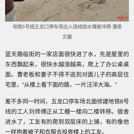
地铁5号线五龙口停车场出入场线挡水墙被冲倒 潘俊
文摄
蓝天路临街的一家店面很快进了水，先是屋里的
东西飘起来，很快水越涨越高，爬上了办公桌桌
面。曹老板和妻子不得不逃到对面儿子的高层住
宅里，“从楼上看下面的路，一片汪洋大海。”
差不多同一时间，五龙口停车场北面修建地铁8号
线的工人刘师傅正从工棚一楼向二楼转移。宿舍
进水了，工友有的爬到双层床的上铺，有的像他
一样抱着被子和衣服去投奔楼上的工友。