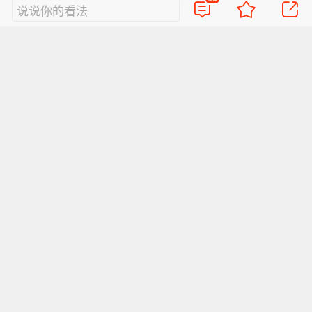
口停车场出入场线挡水墙进入正线区间；7月20
说说你的看法
日，18时10分，郑州地铁下达了全线网停运的指
令。而五龙口停车场距离事发地——沙口路站和
海滩寺站之间大约有3公里。
根据《郑州市城市轨道交通运营管理办法》第32
条，如果遇有自然灾害、恶劣气象条件等严重影
响城市轨道交通运营安全，并且无法采取措施保
证安全运营时，运营单位应当及时向市交通运输
行政主管部门报告，并可以暂停线路运营或者部
分路段运营。
一位高校城市轨道交通研究院教授介绍，现在地
铁基本都有智能化系统，会在隧道的不同位置安