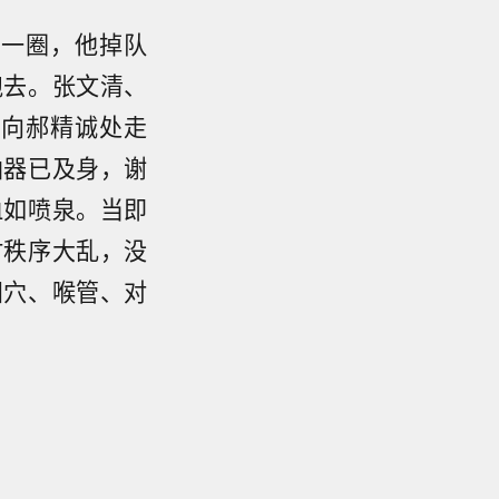
了一圈，他掉队
跑去。张文清、
也向郝精诚处走
凶器已及身，谢
血如喷泉。当即
时秩序大乱，没
阳穴、喉管、对