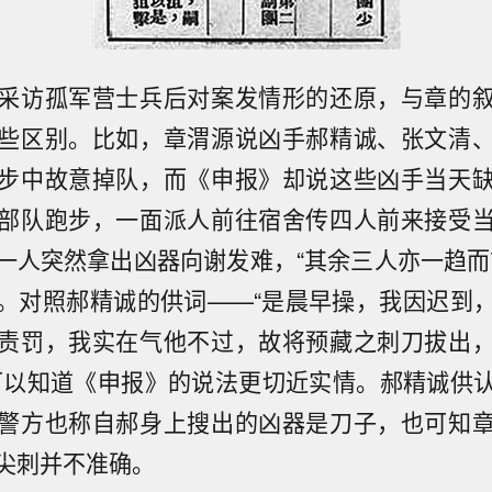
采访孤军营士兵后对案发情形的还原，与章的
些区别。比如，章渭源说凶手郝精诚、张文清
步中故意掉队，而《申报》却说这些凶手当天
部队跑步，一面派人前往宿舍传四人前来接受
一人突然拿出凶器向谢发难，“其余三人亦一趋而
。对照郝精诚的供词——“是晨早操，我因迟到
责罚，我实在气他不过，故将预藏之刺刀拔出
可以知道《申报》的说法更切近实情。郝精诚供
警方也称自郝身上搜出的凶器是刀子，也可知
尖刺并不准确。