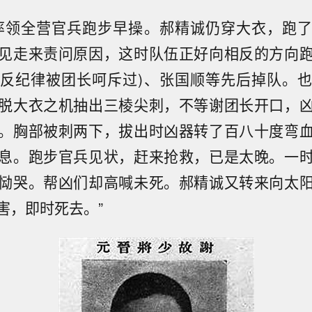
率领全营官兵跑步早操。郝精诚仍穿大衣，跑
见走来责问原因，这时队伍正好向相反的方向
反纪律被团长呵斥过)、张国顺等先后掉队。
脱大衣之机抽出三棱尖刺，不等谢团长开口，
。胸部被刺两下，拔出时凶器转了百八十度弯
息。跑步官兵见状，赶来抢救，已是太晚。一
恸哭。帮凶们却高喊未死。郝精诚又转来向太
害，即时死去。”