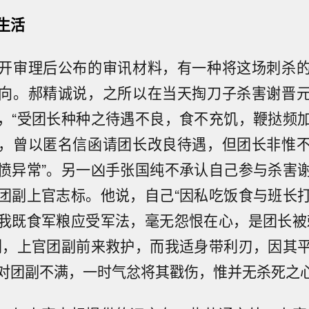
生活
开审理后公布的审讯材料，有一种将这场刺杀
向。郝精诚说，之所以在当天掏刀子杀害谢晋
，“受团长种种之待遇不良，食不充饥，鞭挞频
，曾以匿名信函请团长改良待遇，但团长非惟
愤异常”。另一凶手张国纯不承认自己参与杀害
团副上官志标。他说，自己“因私吃饭食与班长
我既食军粮应受军法，毫无怨恨在心，是团长被
刺，上官团副前来救护，而我适身带利刃，因其
对团副不满，一时气忿将其戳伤，惟并无杀死之心