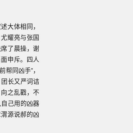
叙述大体相同，
、尤耀亮与张国
缺席了晨操，谢
当面申斥。四人
前帮同凶手”，
，团长又严词诘
，向之乱戳，不
认自己用的凶器
章渭源说郝的凶