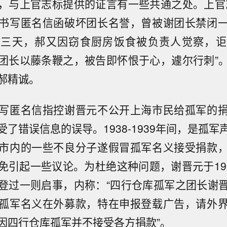
，与上官志标提供的证言有一些共通之处。上官
书写匿名信函破坏团长名誉，曾被谢团长禁闭
二三天，郝又因窃食厨房饭食被负责人觉察，讵
团长以藤条鞭之，被告即怀恨于心，遽尔行刺”
郝精诚。
写匿名信指控谢晋元不公开上海市民给孤军的
了错误信息的误导。1938-1939年间，是孤
市内的一些不良分子遂假冒孤军名义接受捐款
免引起一些议论。为杜绝这种问题，谢晋元于193
登过一则启事，内称：“四行仓库孤军之团长谢
孤军名义在外募款，特在申报登载广告，请外
因四行仓库孤军并不接受各方捐款”。