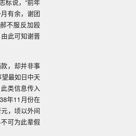
志标说，“前年
一月有余，谢团
郝不服反加殴
。由此可知谢晋
捐款，却并非事
军声望最如日中天
，此类信息传入
8年11月份在
晋元，顷以外间
界不可为此辈假