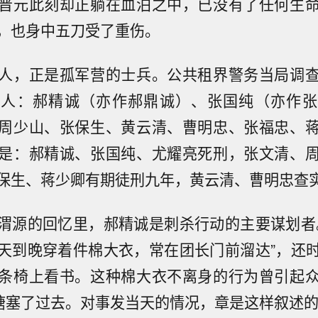
晋元此刻却正躺在血泊之中，已没有了任何生
，也身中五刀受了重伤。
人，正是孤军营的士兵。公共租界警务当局调
个人：郝精诚（亦作郝鼎诚）、张国纯（亦作张
周少山、张保生、黄云清、曹明忠、张福忠、
是：郝精诚、张国纯、尤耀亮死刑，张文清、
保生、蒋少卿有期徒刑九年，黄云清、曹明忠查
渭源的回忆里，郝精诚是刺杀行动的主要谋划者
天到晚穿着件棉大衣，常在团长门前溜达”，还
条椅上看书。这种棉大衣不离身的行为曾引起
”搪塞了过去。对事发当天的情况，章是这样叙述