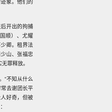
命迹象。他们的
查后开出的拘捕
国顺）、尤耀
蒋少卿。租界法
周少山、张福忠
实无罪释放。
。“不知从什么
时常去谢团长平
众人好奇，但被
的：