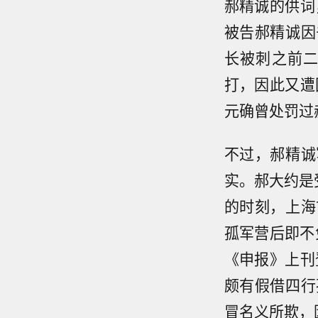
郝精诚的供词
被告郝精诚因
长被刺之前
打，因此又遭
元确曾处罚过
不过，郝精诚
实。郝大约是受
的时刻，上海
孤军营后即不
《申报》上刊
颇有假借四行
冒名义所欺，