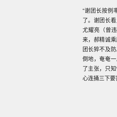
“谢团长按例
了。谢团长看
尤耀亮（曾违
来，郝精诚乘
团长猝不及防
倒地，奄奄一
了主张，只知
心连捅三下要