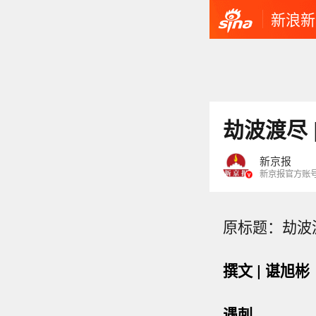
新浪新
劫波渡尽 
新京报
新京报官方账
原标题：劫波渡
撰文 | 谌旭彬
遇刺