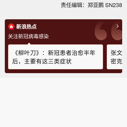
责任编辑：郑亚鹏 SN238
新浪热点
关注新冠病毒感染
《柳叶刀》：新冠患者治愈半年
张文
后，主要有这三类症状
密克戎