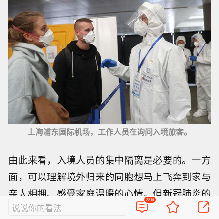
上海浦东国际机场，工作人员在询问入境旅客。
由此来看，入境人员的集中隔离是必要的。一方
面，可以理解境外归来的同胞想马上飞奔到家与
亲人相拥、感受家庭温暖的心情。但新冠肺炎的
3810
说说你的看法
潜伏期长，入境时没有病症，不代表自己就没有