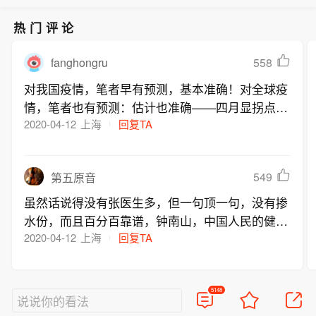
热门评论
fanghongru
558
对我国疫情，笔者早有预测，基本准确！对全球疫
情，笔者也有预测：估计也准确——四月显拐点，
五月走低，六月基本控制——没事了！！新冠其实
2020-04-12
上海
回复TA
就是一次超级流感，不值得大惊小怪！有就隔离即
可！大可不必谈疫情色变！
549
第五原音
虽然话说得没有张医生多，但一句顶一句，没有掺
水份，而且百分百靠谱，钟南山，中国人民的健康
之山，全世界只有一座。
2020-04-12
上海
回复TA
5148
说说你的看法
好的评论会让人崇拜
查看5148条评论