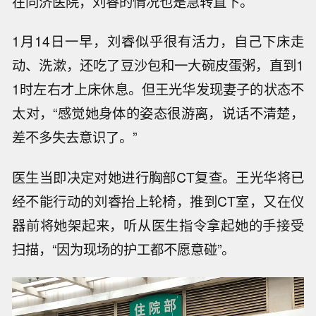
在同济医院，刘睿的情况也是急转直下。
1月14日一早，刘睿似乎很有活力，自己下床走
动、洗漱，还吃了豆沙包和一大碗皮蛋粥，直到1
1时左右才上床休息。但王光华发现妻子的状态不
太对，“感觉她身体的姿态很游离，说话不清楚，
差不多失去意识了。”
医生当即决定对她进行胸部CT复查。王光华将已
经不能行动的刘睿抬上轮椅，推到CT室，又在仪
器前将她架起来，听从医生指令拿起她的手接受
扫描，“因为现场的护工都不愿意碰”。