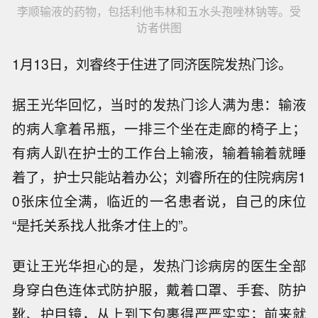
李顺输液的药物，包括利他韦林和五水头孢唑林钠等。受
访者供图
1月13日，刘睿终于住进了同济医院发热门诊。
据王光华回忆，当时的发热门诊人满为患：输液
的病人拿着吊瓶，一排三个坐在走廊的椅子上；
有病人趴在护士的工作台上输液，输着输着就睡
着了，护士只能站着办公；刘睿所在的住院病房1
0张床位全满，临近的一名患者说，自己的床位
“是托关系找人批条才住上的”。
更让王光华担心的是，发热门诊病房的医生全部
身穿白色连体式防护服，戴着口罩、手套、防护
靴、护目镜，从上到下包裹得严严实实；前来就