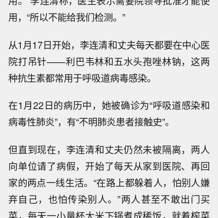
用。”李连清称，医生表示需要院领导批准才能使
用，“所以不能给我们检测。”
从1月17日开始，李连清和丈夫每天都要在中心医
院打吊针——利巴韦林和五水头孢唑林钠，这两
种抗生素都常用于呼吸道病毒感染。
在1月22日的病历中，她被确诊为“呼吸道感染和
病毒性肺炎”，有“不明肺炎患者接触史”。
但直到现在，李连清和丈夫仍然未被隔离，两人
向单位请了病假，开始了每天从家到医院、再回
家的两点一线生活。“在路上都躲着人，怕别人嫌
弃自己，也怕传染别人。”两人甚至不敢出门买
菜，每天一小量杯大米下锅煮成稀饭，就着榨菜