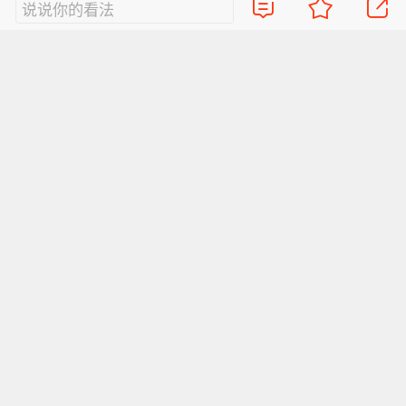
说说你的看法
新浪热点
关注新冠病毒感染
《柳叶刀》：新冠患者治愈半年
张文
后，主要有这三类症状
密克戎