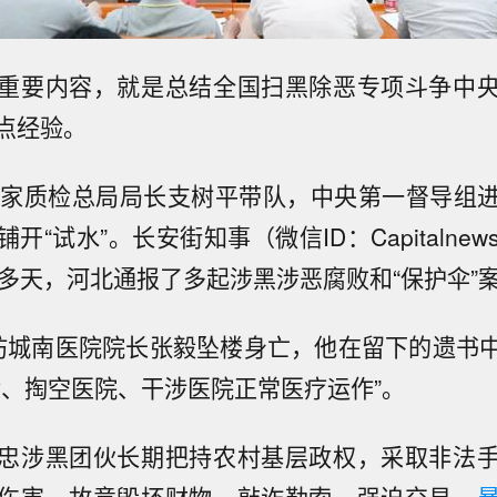
重要内容，就是总结全国扫黑除恶专项斗争中
点经验。
国家质检总局局长支树平带队，中央第一督导组
开“试水”。长安街知事（微信ID：Capitalne
0多天，河北通报了多起涉黑涉恶腐败和“保护伞”
坊城南医院院长张毅坠楼身亡，他在留下的遗书
金、掏空医院、干涉医院正常医疗运作”。
忠涉黑团伙长期把持农村基层政权，采取非法
伤害、故意毁坏财物、敲诈勒索、强迫交易、