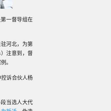
央第一督导组在
进驻河北，为第
ws）注意到，督
案例。
中控诉合伙人杨
手段当选人大代
暴力拆迁
、伪造