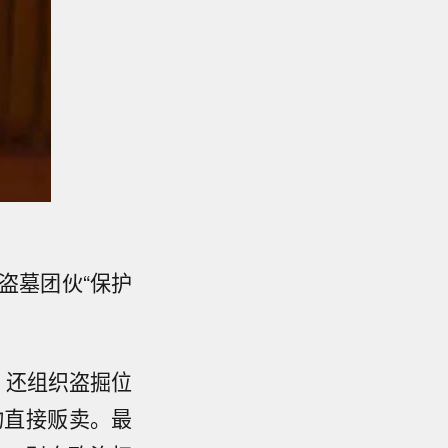
盗墓团伙“保护
，还组织盗掘位
物直接贩卖。最