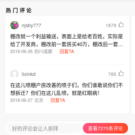
热门评论
njsby777
1879
棚改就一个利益输送，表面上是给老百姓，实际是
给了开发商，棚改前一套房买40万，棚改后一套房
买60万，开发商净挣20万，老百姓还是只有一套
2018-06-26
四川成都
回复TA
房，还要花上不少装修钱！
lixinkd
785
在这儿喷棚户房改善的喷子们，你们谁敢说你们不
想拆迁？你们在这儿乱喷，就是红眼病！
2018-06-27
北京
回复TA
好的评论会让人崇拜
查看7270条评论