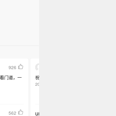
926
sunnyhong的小屋
看门道，一
祝愿早日成功！
2018-04-27
广东广州
回复TA
undefined
562