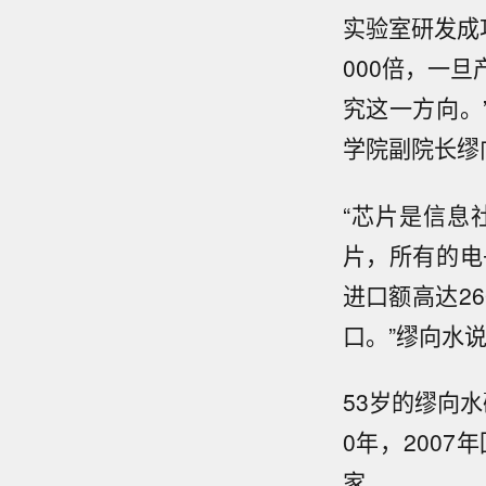
实验室研发成
000倍，一
究这一方向。
学院副院长缪
“芯片是信息
片，所有的电
进口额高达2
口。”缪向水
53岁的缪向
0年，200
家。