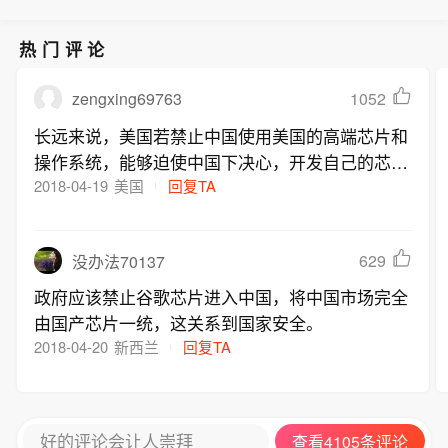
热门评论
zengxing69763
1052
长远来说，美国若禁止中国使用美国的高端芯片和
操作系统，能够迫使中国下决心，开发自己的芯片
和操作系统等。不再患得患失，不在考虑成本，不
2018-04-19
美国
回复TA
再依赖美国。所以这其实是好事！
629
没办法70137
政府应该禁止谷歌芯片进入中国，将中国市场完全
由国产芯片一统，这关系到国家安全。
2018-04-20
新西兰
回复TA
好的评论会让人崇拜
查看4105条评论