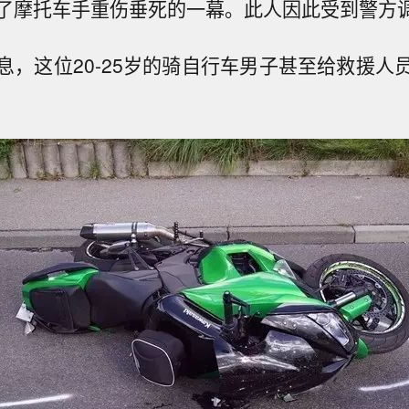
了摩托车手重伤垂死的一幕。此人因此受到警方
息，这位20-25岁的骑自行车男子甚至给救援人