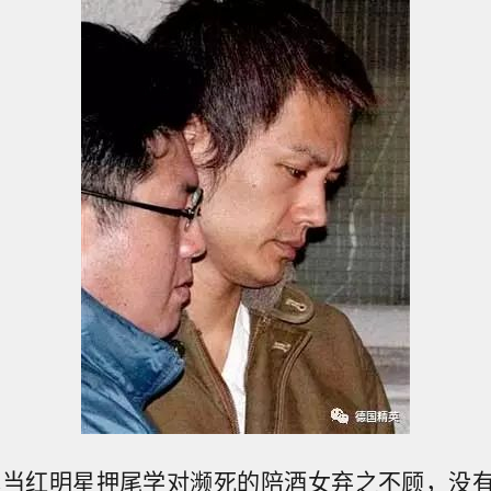
日本当红明星押尾学对濒死的陪酒女弃之不顾，没