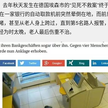
日，去年秋天发生在德国埃森市的“见死不救案”终
人在一家银行的自动取款机前突然晕倒在地，而前
睹，甚至从老人身上跨过，直到第5名路人报警
经为时太晚，老人最后伤重不治。