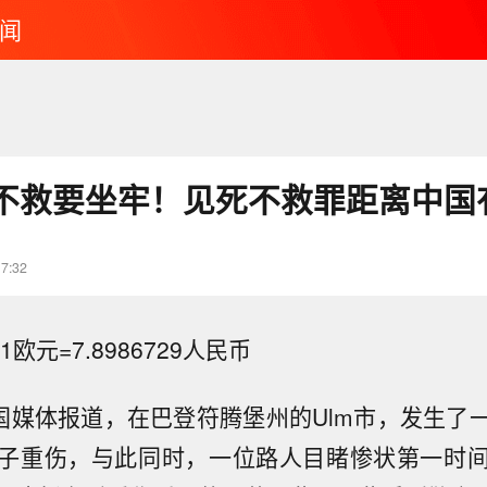
闻
不救要坐牢！见死不救罪距离中国
17:32
欧元=7.8986729人民币
德国媒体报道，在巴登符腾堡州的Ulm市，发生了
子重伤，与此同时，一位路人目睹惨状第一时