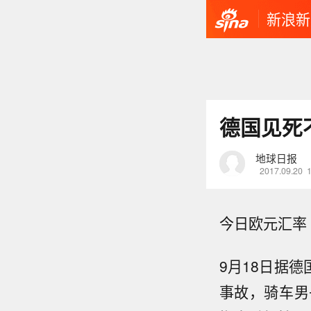
新浪新
德国见死
地球日报
2017.09.20
今日欧元汇率 1
9月18日据
事故，骑车男