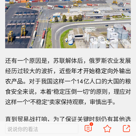
还有一个原因是，苏联解体后，俄罗斯农业发展
经历过较大的波折，
近些年才开始稳定向外输出
农产品。
对于我国这样一个14亿人口的大国的粮
食安全来说，本着“稳定压倒一切”的原则，理应对
这样一个“不稳定”卖家保持观察，审慎出手。
直到贸易战打响，为了保证关键时刻仍有其他选
0
说说你的看法
择，不会被“卡脖子”，中国粮食进口亟需开辟新的