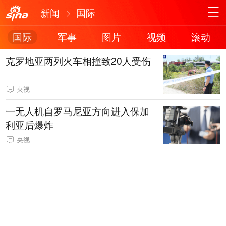
新闻
国际
国际
军事
图片
视频
滚动
克罗地亚两列火车相撞致20人受伤
央视
一无人机自罗马尼亚方向进入保加
利亚后爆炸
央视