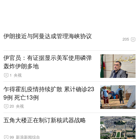
伊朗接近与阿曼达成管理海峡协议
205
伊官员：有证据显示美军使用磷弹
轰炸伊朗多地
1
央视
乍得霍乱疫情持续扩散 累计确诊23
9例 死亡13例
20
央视
五角大楼正在制订新核武器战略
99
新浪新闻综合