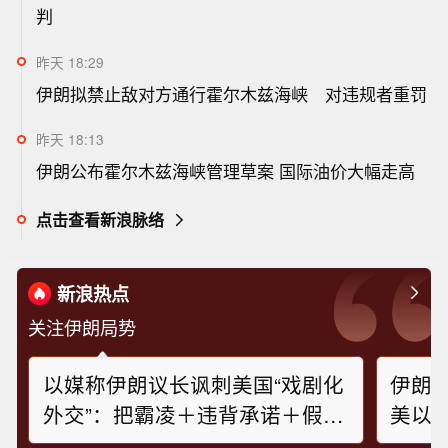
判
昨天 18:29
伊朗拟禁止敌对方通行霍尔木兹海峡 对违规者重罚
昨天 18:13
伊朗公布霍尔木兹海峡管理草案 国际油价大幅走高
点击查看新浪脉络
新浪热点
关注伊朗局势
以媒称伊朗议长讽刺美国“戏剧化
伊朗
外交”：把霸凌＋违背承诺＋假新
美以 
闻当作筹码