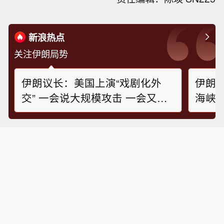
新浪热点
关注伊朗局势
伊朗议长：美国上演“戏剧化外
伊朗
交” 一会说大规模攻击 一会又说
海峡
伊朗想谈判 别打了