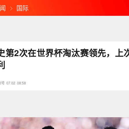
闻
国际
史第2次在世界杯淘汰赛领先，上
利
账号
07.02
08:58