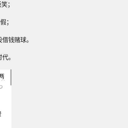
饭笑；
午假；
股借钱赌球。
时代。