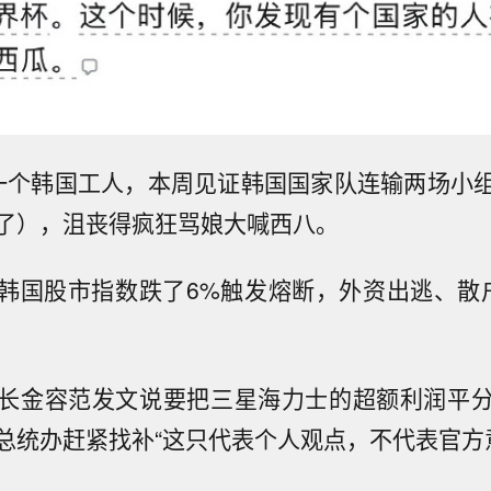
一个韩国工人，本周见证韩国国家队连输两场小
了），沮丧得疯狂骂娘大喊西八。
韩国股市指数跌了6%触发熔断，外资出逃、散
长金容范发文说要把三星海力士的超额利润平
总统办赶紧找补“这只代表个人观点，不代表官方