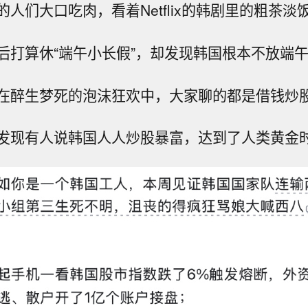
人们大口吃肉，看着Netflix的韩剧里的粗茶淡
后打算休“端午小长假”，却发现韩国根本不放端
在醉生梦死的泡沫狂欢中，大家聊的都是借钱炒
发现有人说韩国人人炒股暴富，达到了人类黄金