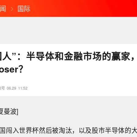
闻
国际
国人”：半导体和金融市场的赢家
oser？
账号
06.29
11:52
夏曼波]
国闯入世界杯然后被淘汰，以及股市半导体的