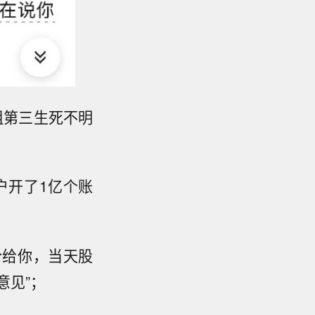
组第三生死不明
户开了1亿个账
分给你，当天股
意见”；