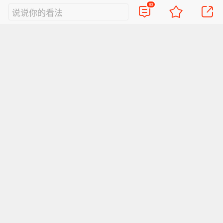
80
说说你的看法
视频
直播
美图
博客
看点
政务
搞笑
八卦
情感
旅游
佛学
众测
首页
导航
反馈
登录
Sina.cn(京ICP证000007)
2026-08-10 16:14