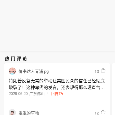
热门评论
13
情书达人青浦·pg
特朗普反复无常的举动让美国民众的信任已经彻底
破裂了！这种卑劣的发言，还表现得那么理直气
壮！简直跟狗一样说变脸就变脸，完全没有一点信
2026-06-20
广东佛山
回复TA
誉可言
12
姐姐的草地