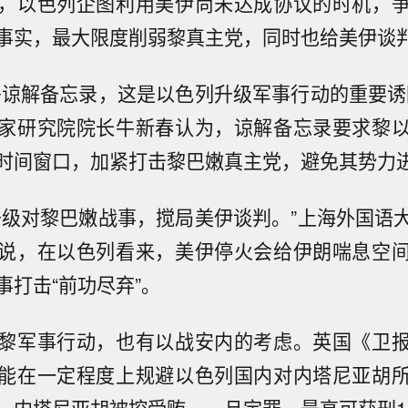
，以色列企图利用美伊尚未达成协议的时机，
事实，最大限度削弱黎真主党，同时也给美伊谈
署谅解备忘录，这是以色列升级军事行动的重要诱
家研究院院长牛新春
认为，谅解备忘录要求黎
时间窗口，加紧打击黎巴嫩真主党，避免其势力
升级对黎巴嫩战事，搅局美伊谈判。”上海外国语
说，在以色列看来，美伊停火会给伊朗喘息空
事打击“前功尽弃”。
黎军事行动，也有以战安内的考虑。英国《卫
能在一定程度上规避以色列国内对内塔尼亚胡
，内塔尼亚胡被控受贿，一旦定罪，最高可获刑