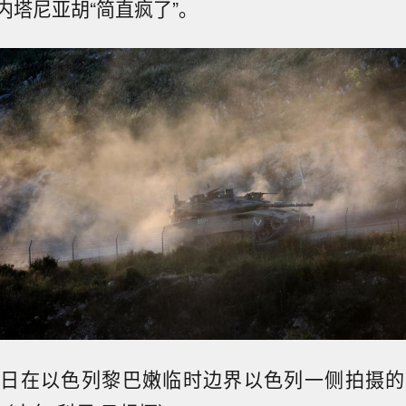
内塔尼亚胡
“简直疯了”
。
31日在以色列
黎巴嫩临时边界
以色列一侧拍摄的