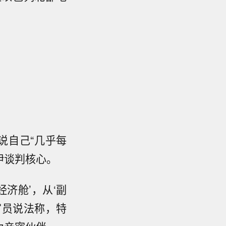
说自己“几乎每
伊谈判核心。
济舱’，从‘副
官员说法称，特