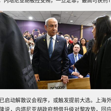
已启动解散议会程序，或触发提前大选
。上海
隆说，内塔尼亚胡政府想借升级对黎攻势，回