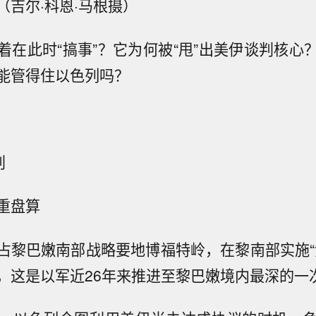
（吉尔·科恩·马根摄）
着在此时
“搞事”？它为何被“甩”出美伊谈判核心
能管得住以色列吗？
判
重盘算
占黎巴嫩南部战略要地博福特岭，在黎南部实施
，这是以军近26年来推进至黎巴嫩境内最深的一