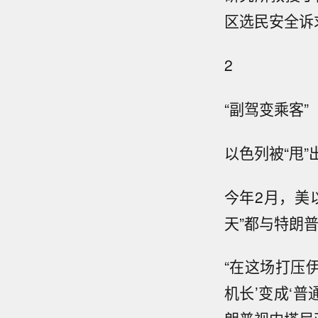
区选民安全诉
2
“副驾变乘客”
以色列被“甩
今年
2月，美
天”都与特朗
“在这场打压
机长’变成‘普