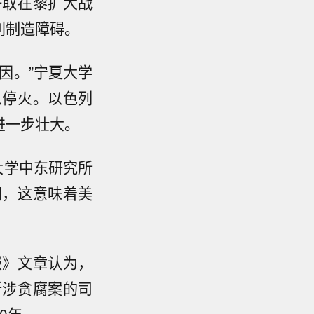
争取在黎扩大战
判制造障碍
。
因。”
宁夏大学
以停火。以色列
进一步壮大。
大学中东研究所
间，这意味着美
报》文章认为，
所涉贪腐案的司
10年
。