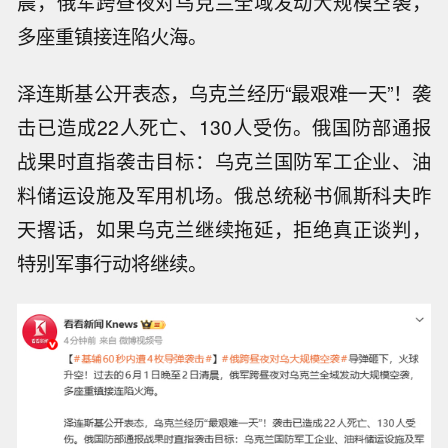
晨，俄军跨昼夜对乌克兰全域发动大规模空袭，
多座重镇接连陷火海。
泽连斯基公开表态，乌克兰经历“最艰难一天”！袭
击已造成22人死亡、130人受伤。俄国防部通报
战果时直指袭击目标：乌克兰国防军工企业、油
料储运设施及军用机场。俄总统秘书佩斯科夫昨
天撂话，如果乌克兰继续拖延，拒绝真正谈判，
特别军事行动将继续。