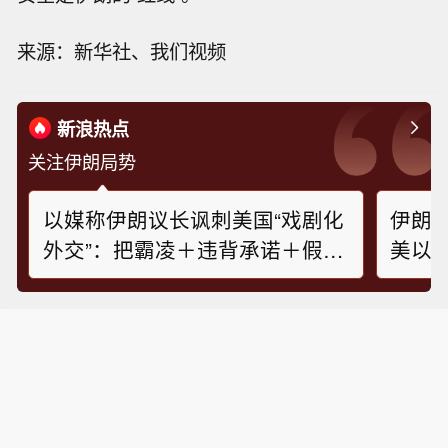
来源：新华社、我们视频
新浪热点
关注伊朗局势
以媒称伊朗议长讽刺美国“戏剧化
伊朗
外交”：把霸凌＋违背承诺＋假新
美以 
闻当作筹码