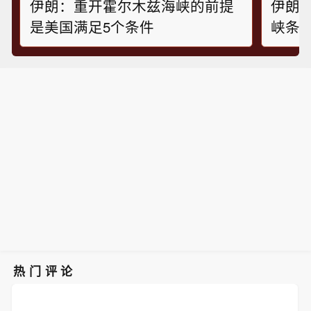
伊朗：重开霍尔木兹海峡的前提
伊朗
是美国满足5个条件
峡条
热门评论