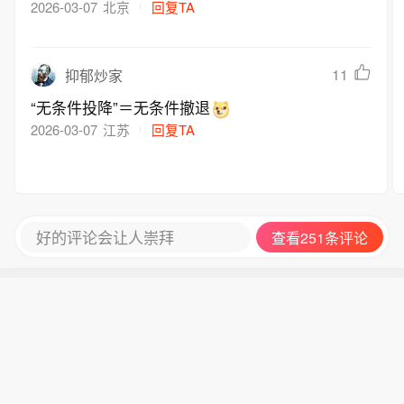
怒”作战行动的四阶段（“潜心谋局——精心开局
2026-03-07
北京
回复TA
——精确控局——主导收局”）中的“精确控局”无把
握时做出的退出准备。即使伊朗不承认、但美国认
11
抑郁炒家
为“赢了”就可收兵了。这次为啥不提“零浓缩铀”
了？
“无条件投降”＝无条件撤退
2026-03-07
江苏
回复TA
好的评论会让人崇拜
查看251条评论