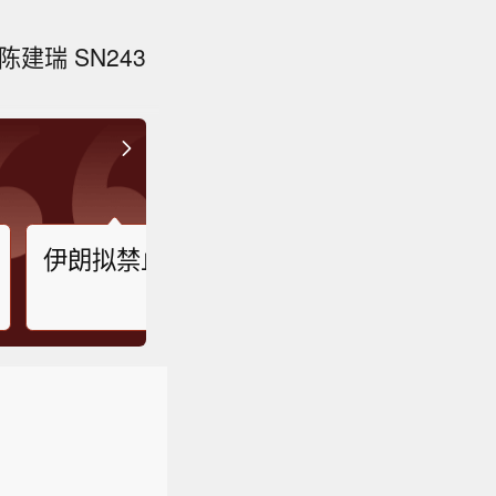
建瑞 SN243
伊朗拟禁止敌对方通行霍尔木兹海峡