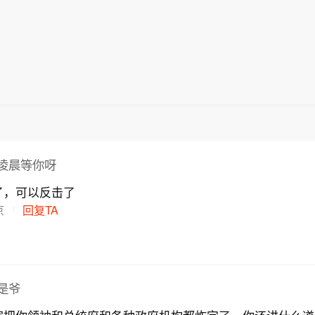
凌晨等你呀
了，可以反击了
京
回复TA
是爷