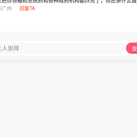
家把你领袖和总统府和各种政府机构都炸完了，你还讲什么道
东广州
回复TA
让人崇拜
查