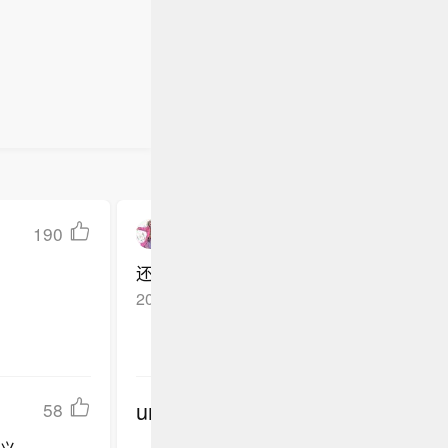
190
歪星撞地球3RftS
还带预告的呢
2026-03-05
湖北*
回复TA
undefined
58