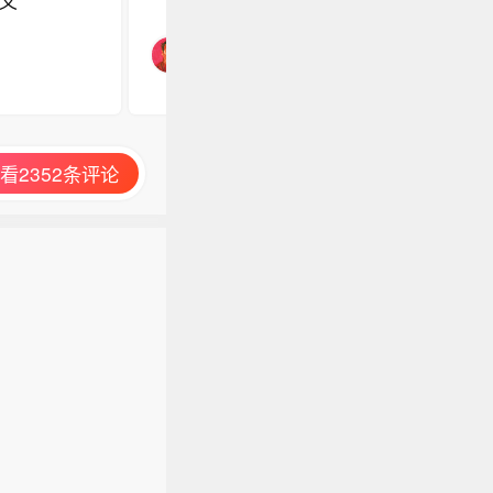
义
看2352条评论