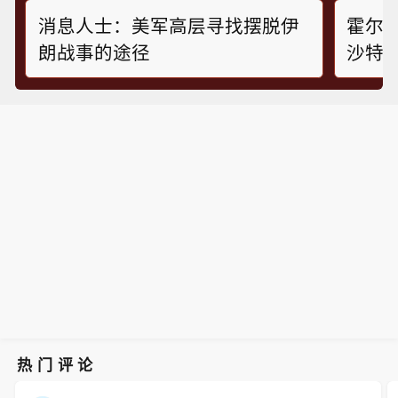
消息人士：美军高层寻找摆脱伊
霍尔
朗战事的途径
沙特
伞”不
热门评论