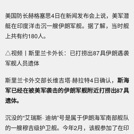
美国防长赫格塞思4日在新闻发布会上说，美军潜
艇在印度洋击沉一艘伊朗军舰。据了解，当时舰
上共有约180人。
△视频丨斯里兰卡外长：已打捞出87具伊朗遇袭
军舰人员遗体
斯里兰卡外交部长维吉塔·赫拉特4日确认，
斯海
军已经在被美军袭击的伊朗军舰附近打捞出87具
遗体。
沉没的“艾瑞斯· 迪纳”号是属于伊朗海军南部舰队
的一艘穆吉级护卫舰。今年2月，该舰参加了在印