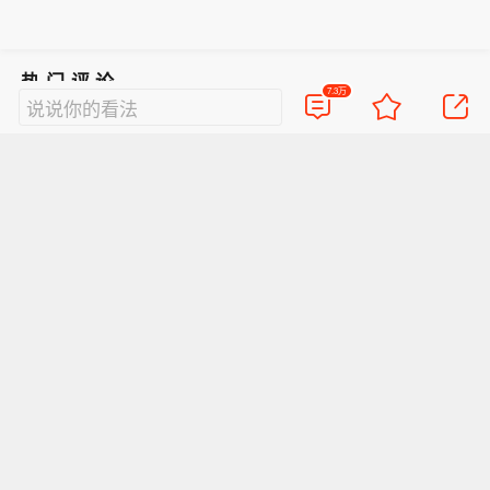
热门评论
7.3万
说说你的看法
314
A奋发青年
给伊朗点个赞，加油
2026-03-05
上海
回复TA
145
大吉子靓
听人话吃饱饭，明显伊朗听进去网友的话了
2026-03-05
*
回复TA