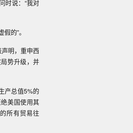
问时说：“我对
虚假的”。
表声明，重申西
突局势升级，并
生产总值5%的
拒绝美国使用其
牙的所有贸易往