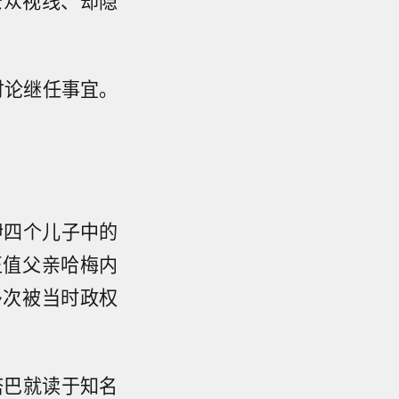
公众视线、却隐
讨论继任事宜。
伊四个儿子中的
正值父亲哈梅内
多次被当时政权
塔巴就读于知名