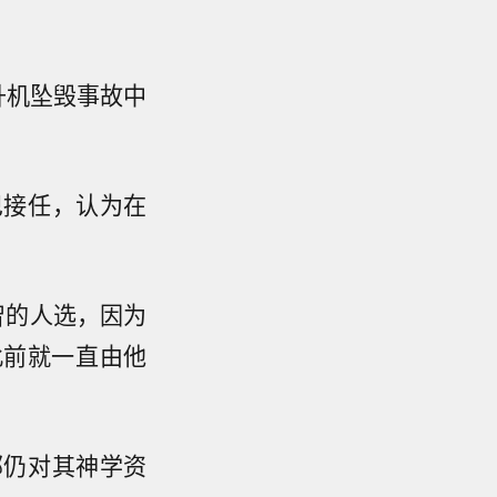
升机坠毁事故中
巴接任，认为在
。
智的人选，因为
此前就一直由他
部仍对其神学资