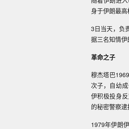
随着伊朗进入
身于伊朗最高
3日当天，负
据三名知情伊
革命之子
穆杰塔巴19
次子，自幼成
伊积极投身反
的秘密警察逮
1979年伊