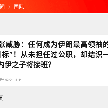
闻
国际
张威胁：任何成为伊朗最高领袖
目标”！从未担任过公职，却结识
内伊之子将接班？
账号
03.04
16:44
闻