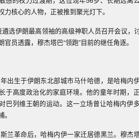
敏感的权力过渡期，这位现年56岁、长期远离
权力核心的人物，正被推到聚光灯下。
责遴选伊朗最高领袖的高级神职人员召开会议，
朗官员透露，穆杰塔巴“领跑”目前的继任角逐。
69年出生于伊朗东北部城市马什哈德，是哈梅内
长于高度政治化的家庭环境。他的童年时期，
对巴列维王朝的运动。这一立场曾让哈梅内伊
捕。
朗伊斯兰革命后，哈梅内伊一家迁居德黑兰。穆杰