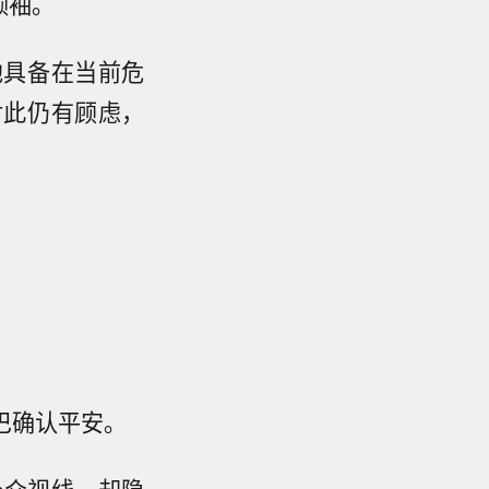
领袖。
他具备在当前危
对此仍有顾虑，
巴确认平安。