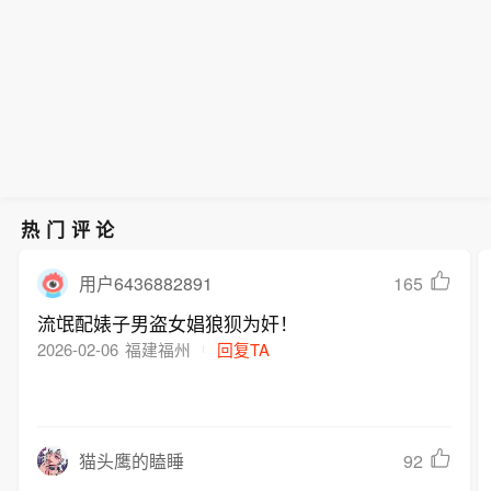
热门评论
165
用户6436882891
流氓配婊子男盗女娼狼狈为奸！
2026-02-06
福建福州
回复TA
92
猫头鹰的瞌睡