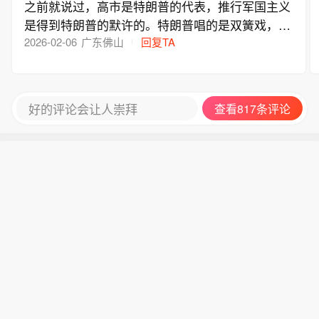
之前就说过，高市是特朗普的代表，推行军国主义
是得到特朗普的默许的。特朗普唱的是双簧戏，不
然高市不可能那么大胆，她只是站在台前的人
2026-02-06
广东佛山
回复TA
好的评论会让人崇拜
查看817条评论