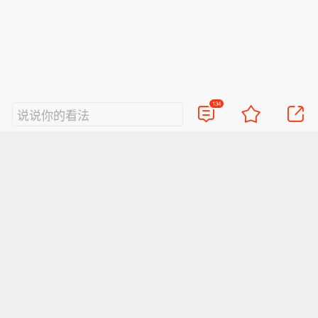
134
说说你的看法
视频
直播
美图
博客
看点
政务
搞笑
八卦
情感
旅游
佛学
众测