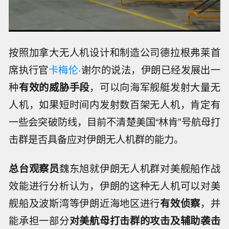
按照加拿大无人机设计和制造公司德拉根弗莱首
席执行官
卡梅伦
·谢尔的说法，伊朗已经发展出一
种
有效的威胁手段
，可以向海军舰艇发射大量无
人机，如果短时间内发射数百架无人机，肯定有
一些会突破防线，目前不清楚美国“林肯”号航母打
击群是否具备应对伊朗无人机群的能力。
总台观察员
魏东旭就伊朗无人机群对美舰船作战
效能进行分析认为，伊朗的这种无人机可以对美
舰船及波斯湾等伊朗近海地区进行
有效侦察
，并
能承担一部分
对美航母打击群的攻击及辅助袭击