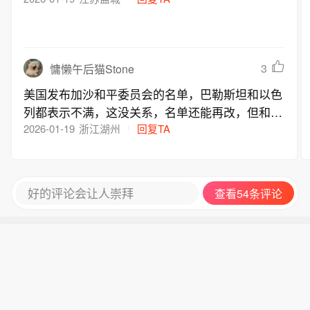
3
慵懒午后猫Stone
美国发布加沙和平委员会的名单，巴勒斯坦和以色
列都表示不满，这没关系，名单还能再改，但和平
委员会得长期驻扎在加沙，真正担起责任，每天按
2026-01-19
浙江湖州
回复TA
时巡查，避免巴以冲突再次爆发
好的评论会让人崇拜
查看54条评论