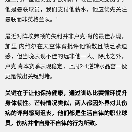
他是曼联球员，我们支付他薪水，他应优先关注
曼联而非英格兰队。”
最近对阵埃弗顿的失利并非卢克·肖的最佳表现，
加里·内维尔在天空体育批评他懒散且缺乏紧迫
感，但当晚表现不佳的远非他一人。除此之外，
卢克·肖本赛季表现稳定，上周2-1逆转水晶宫一役
更是做出关键封堵。
关键在于让他保持健康，通过训练比赛循环提升
身体韧性。芒特情况类似，两人都因外界对其伤
病的评判感到沮丧，他们都是生活自律的职业球
员，伤病并非自身不自律的行为所致。