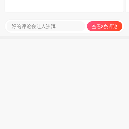
好的评论会让人崇拜
查看8条评论