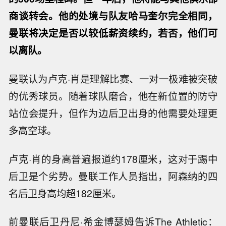
商谈转会。他的处境与队友哈马奎尔完全相同，
曼联将决定是否以较低薪资续约，若否，他们可
以离队。
曼联认为卢克·肖是理解比赛、一对一极难被突破
的优秀球员。随着球队磨合，他在新位置的防守
站位会提升，但作为边后卫出身的他需要处理更
多高空球。
卢克·肖的身高普遍报道约178厘米，这对于踢中
后卫是个劣势。曼联工作人员指出，阿森纳的四
名后卫身高均超182厘米。
前曼联后卫丹尼·希金博瑟姆告诉The Athletic：