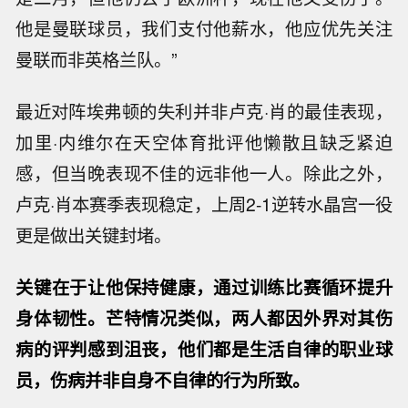
他是曼联球员，我们支付他薪水，他应优先关注
曼联而非英格兰队。”
最近对阵埃弗顿的失利并非卢克·肖的最佳表现，
加里·内维尔在天空体育批评他懒散且缺乏紧迫
感，但当晚表现不佳的远非他一人。除此之外，
卢克·肖本赛季表现稳定，上周2-1逆转水晶宫一役
更是做出关键封堵。
关键在于让他保持健康，通过训练比赛循环提升
身体韧性。芒特情况类似，两人都因外界对其伤
病的评判感到沮丧，他们都是生活自律的职业球
员，伤病并非自身不自律的行为所致。