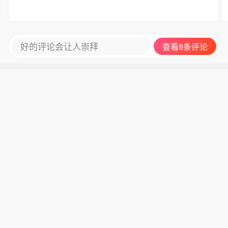
好的评论会让人崇拜
查看8条评论