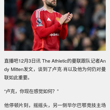
直播吧12月3日讯 The Athletic的曼联跟队记者An
dy Mitten发文，谈到了卢克·肖以及他为何仍对曼
联如此重要。
“卢克，你现在感觉如何？”
他停顿片刻，摇摇头，另一侧毕尔巴鄂竞技主场