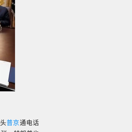
头
普京
通电话