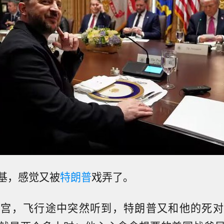
基，感觉又被
特朗普
戏弄了。
白宫，飞行途中突然听到，特朗普又和他的死对