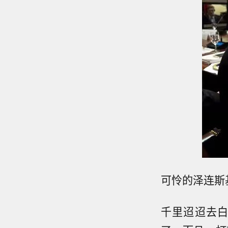
可怜的泽连斯
千里迢迢去