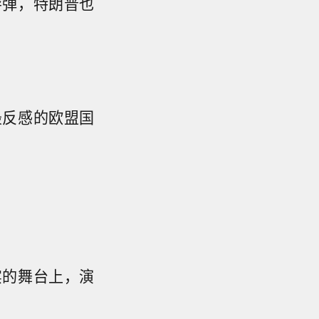
导弹，特朗普也
最反感的欧盟国
实的舞台上，演