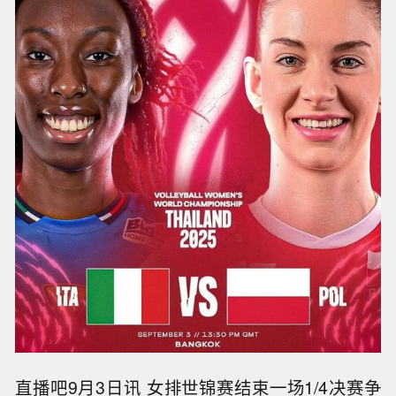
直播吧9月3日讯 女排世锦赛结束一场1/4决赛争