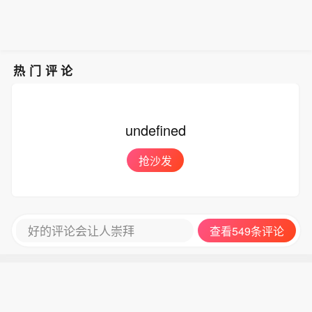
热门评论
undefined
抢沙发
好的评论会让人崇拜
查看549条评论